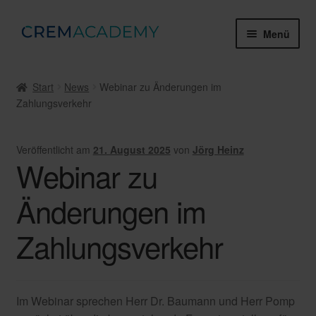
Zur
Zum
Menü
Navigation
Inhalt
springen
springen
Webinare & Tutorials
Start
News
Webinar zu Änderungen im
Zahlungsverkehr
Gruppenschulungen
Zertifikate & Prüfungen
Veröffentlicht am
21. August 2025
von
Jörg Heinz
Webinar zu
Mein Konto
Änderungen im
Über die Crem Academy
Zahlungsverkehr
Unter
Rechtliches
öffnen
Im Webinar sprechen Herr Dr. Baumann und Herr Pomp