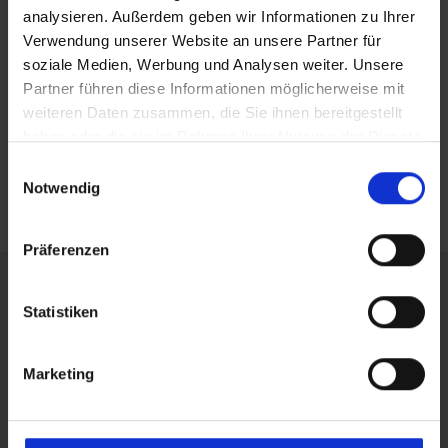
analysieren. Außerdem geben wir Informationen zu Ihrer
Kategorie:
News
Verwendung unserer Website an unsere Partner für
soziale Medien, Werbung und Analysen weiter. Unsere
Partner führen diese Informationen möglicherweise mit
Beitragsnavigation
Vorheriger
Nächster
Webinar iX-Haus
Webinar iX-Haus DATEV
weiteren Daten zusammen, die Sie ihnen bereitgestellt
Beitrag:
Beitrag:
Buchungsservice
Vorlagenmanager
haben oder die sie im Rahmen Ihrer Nutzung der Dienste
gesammelt haben.
E
Notwendig
i
n
w
Präferenzen
i
l
Stichwörter
l
Statistiken
i
g
20.22
20.23
Abrechnung
Auto-Zustellweg
Marketing
ARGE 3.10
u
Betriebskosten
Automatisierung
BKA
n
Buchhaltung
g
E-
Dynamische Beteiligungskreise