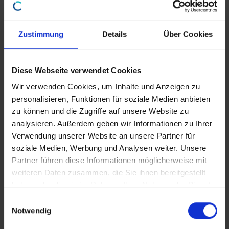
Zustimmung
Details
Über Cookies
Diese Webseite verwendet Cookies
Wir verwenden Cookies, um Inhalte und Anzeigen zu
personalisieren, Funktionen für soziale Medien anbieten
zu können und die Zugriffe auf unsere Website zu
analysieren. Außerdem geben wir Informationen zu Ihrer
Verwendung unserer Website an unsere Partner für
soziale Medien, Werbung und Analysen weiter. Unsere
Partner führen diese Informationen möglicherweise mit
weiteren Daten zusammen, die Sie ihnen bereitgestellt
haben oder die sie im Rahmen Ihrer Nutzung der Dienste
Webinar zum Jahresrelease iX-Haus 20.25
gesammelt haben.
E
€
79,00
Notwendig
i
n