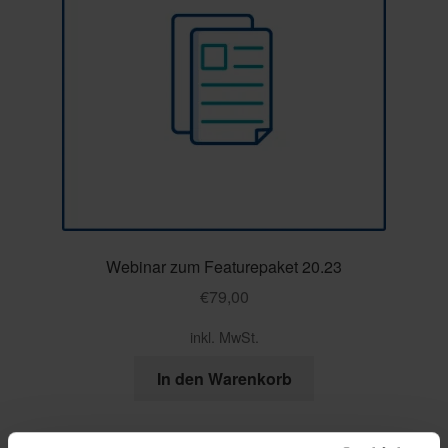
Webinar zum Featurepaket 20.23
€
79,00
inkl. MwSt.
In den Warenkorb