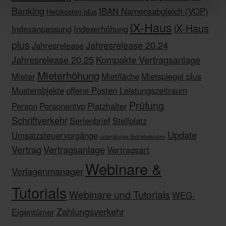
Banking
IBAN Namensabgleich (VOP)
Heizkosten plus
iX-Haus
iX-Haus
Indexanpassung
Indexerhöhung
plus
Jahresrelease 20.24
Jahresrelease
Jahresrelease 20.25
Kompakte Vertragsanlage
Mieterhöhung
Mieter
Mietfläche
Mietspiegel plus
Musterobjekte
offene Posten Leistungszeitraum
Prüfung
Person
Personentyp
Platzhalter
Schriftverkehr
Serienbrief
Stellplatz
Update
Umsatzsteuervorgänge
unterjährige Betriebskosten
Vertrag
Vertragsanlage
Vertragsart
Webinare &
Vorlagenmanager
Tutorials
Webinare und Tutorials
WEG-
Zahlungsverkehr
Eigentümer