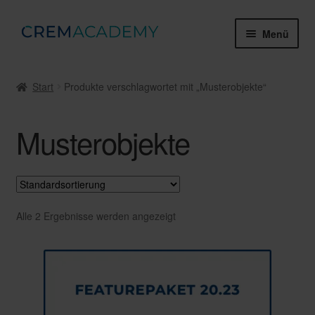
Zur
Zum
Menü
Navigation
Inhalt
springen
springen
Webinare & Tutorials
Start
Produkte verschlagwortet mit „Musterobjekte“
Gruppenschulungen
Musterobjekte
Zertifikate & Prüfungen
Mein Konto
Über die Crem Academy
Alle 2 Ergebnisse werden angezeigt
Unter
Rechtliches
öffnen