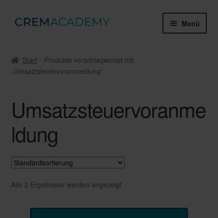
Zur
Zum
Menü
Navigation
Inhalt
springen
springen
Webinare & Tutorials
Start
Produkte verschlagwortet mit
„Umsatzsteuervoranmeldung“
Gruppenschulungen
Zertifikate & Prüfungen
Umsatzsteuervoranme
Mein Konto
ldung
Über die Crem Academy
Unter
Rechtliches
öffnen
Alle 2 Ergebnisse werden angezeigt