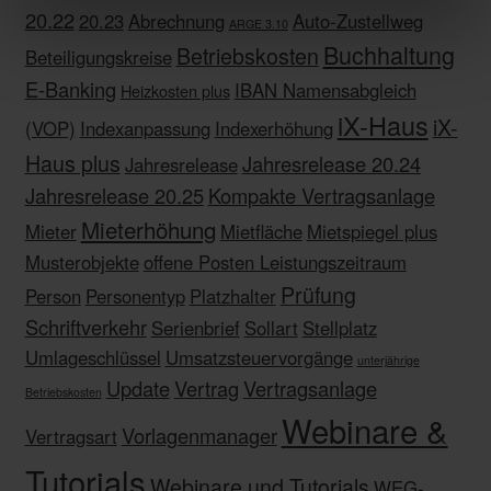
20.22
20.23
Abrechnung
Auto-Zustellweg
ARGE 3.10
Buchhaltung
Betriebskosten
Beteiligungskreise
E-Banking
IBAN Namensabgleich
Heizkosten plus
iX-Haus
iX-
(VOP)
Indexanpassung
Indexerhöhung
Haus plus
Jahresrelease 20.24
Jahresrelease
Jahresrelease 20.25
Kompakte Vertragsanlage
Mieterhöhung
Mieter
Mietfläche
Mietspiegel plus
Musterobjekte
offene Posten Leistungszeitraum
Prüfung
Person
Personentyp
Platzhalter
Schriftverkehr
Serienbrief
Sollart
Stellplatz
Umlageschlüssel
Umsatzsteuervorgänge
unterjährige
Update
Vertrag
Vertragsanlage
Betriebskosten
Webinare &
Vorlagenmanager
Vertragsart
Tutorials
Webinare und Tutorials
WEG-