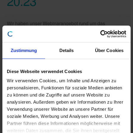
20.23
Wir haben unser Webinarangebot rund um das
Jahresrelease 20.23 erweitert.
Ab sofort stehen Ihnen Webinare zu den Neuerungen
Zustimmung
Details
Über Cookies
zum Jahresrelease 20.23 und dem entsprechenden
Featurepaket 20.23 zur Verfügung.
Diese Webseite verwendet Cookies
HIER
geht es direkt zu den Webinaren und Schulungen.
Wir verwenden Cookies, um Inhalte und Anzeigen zu
personalisieren, Funktionen für soziale Medien anbieten
zu können und die Zugriffe auf unsere Website zu
Kategorie:
News
analysieren. Außerdem geben wir Informationen zu Ihrer
Schlagwörter:
20.23
,
Featurepaket
,
Featurepaket 20.23
,
Verwendung unserer Website an unsere Partner für
Jahresrelease
,
Jahresrelease 20.23
soziale Medien, Werbung und Analysen weiter. Unsere
Partner führen diese Informationen möglicherweise mit
weiteren Daten zusammen, die Sie ihnen bereitgestellt