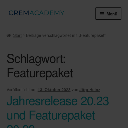
Zur
Zum
Menü
Navigation
Inhalt
springen
springen
Webinare & Tutorials
Start
Beiträge verschlagwortet mit „Featurepaket“
Gruppenschulungen
Schlagwort:
Zertifikate & Prüfungen
Featurepaket
Mein Konto
Über die Crem Academy
Veröffentlicht am
13. Oktober 2023
von
Jörg Heinz
Jahresrelease 20.23
Unter
Rechtliches
öffnen
und Featurepaket