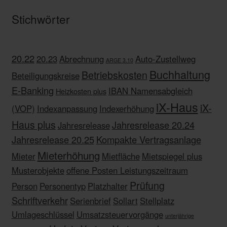
Stichwörter
20.22
20.23
Abrechnung
Auto-Zustellweg
ARGE 3.10
Buchhaltung
Betriebskosten
Beteiligungskreise
E-Banking
IBAN Namensabgleich
Heizkosten plus
iX-Haus
iX-
(VOP)
Indexanpassung
Indexerhöhung
Haus plus
Jahresrelease 20.24
Jahresrelease
Jahresrelease 20.25
Kompakte Vertragsanlage
Mieterhöhung
Mieter
Mietfläche
Mietspiegel plus
Musterobjekte
offene Posten Leistungszeitraum
Prüfung
Person
Personentyp
Platzhalter
Schriftverkehr
Serienbrief
Sollart
Stellplatz
Umlageschlüssel
Umsatzsteuervorgänge
unterjährige