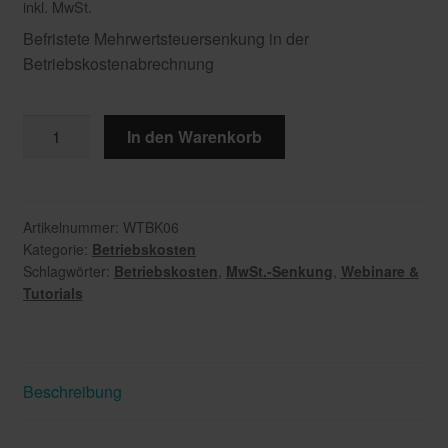
inkl. MwSt.
Befristete Mehrwertsteuersenkung in der
Betriebskostenabrechnung
BK-
In den Warenkorb
Abrechnung
mit
befristeter
MwSt.-
Artikelnummer:
WTBK06
Kategorie:
Betriebskosten
Senkung
Schlagwörter:
Betriebskosten
,
MwSt.-Senkung
,
Webinare &
Menge
Tutorials
Beschreibung