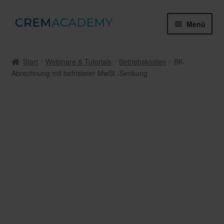
Zur
Zum
Menü
Navigation
Inhalt
springen
springen
Webinare & Tutorials
Start
Webinare & Tutorials
Betriebskosten
BK-
Abrechnung mit befristeter MwSt.-Senkung
Gruppenschulungen
Zertifikate & Prüfungen
Mein Konto
Über die Crem Academy
Unter
Rechtliches
öffnen