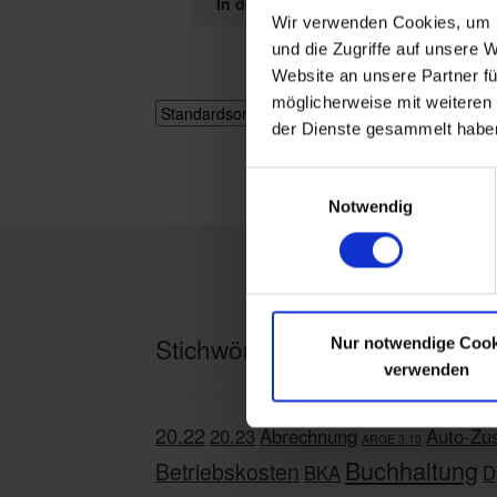
In den Warenkorb
Wir verwenden Cookies, um I
und die Zugriffe auf unsere 
Website an unsere Partner fü
möglicherweise mit weiteren
Einzelnes
der Dienste gesammelt habe
E
Notwendig
i
n
w
i
l
Stichwörter
l
Nur notwendige Cook
i
verwenden
g
u
20.22
20.23
Abrechnung
Auto-Zus
ARGE 3.10
n
Buchhaltung
Betriebskosten
BKA
D
g