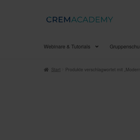
Zur
Zum
Navigation
Inhalt
springen
springen
Webinare & Tutorials
Gruppenschu
Start
Produkte verschlagwortet mit „Modern