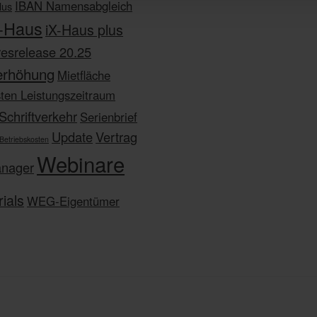
IBAN Namensabgleich
lus
X-Haus
iX-Haus plus
resrelease 20.25
erhöhung
Mietfläche
sten Leistungszeitraum
Schriftverkehr
Serienbrief
Update
Vertrag
 Betriebskosten
Webinare
anager
ials
WEG-Eigentümer