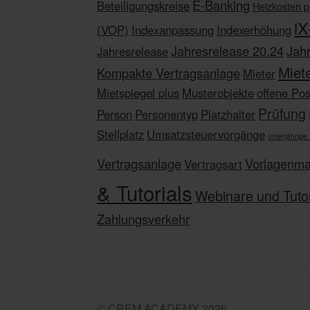
s
E-Banking
Beteiligungskreise
Heizkosten p
a
i
(VOP)
Indexanpassung
Indexerhöhung
u
Jahresrelease 20.24
Jah
Jahresrelease
s
Miet
w
Kompakte Vertragsanlage
Mieter
a
Mietspiegel plus
Musterobjekte
offene Po
h
Prüfung
Person
Personentyp
Platzhalter
l
Stellplatz
Umsatzsteuervorgänge
unterjährige
Vertragsanlage
Vorlagenm
Vertragsart
& Tutorials
Webinare und Tutor
Zahlungsverkehr
© CREM ACADEMY 2026