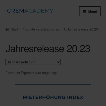
Zur
Zum
Menü
Navigation
Inhalt
springen
springen
Webinare & Tutorials
Start
Produkte verschlagwortet mit „Jahresrelease 20.23“
Gruppenschulungen
Jahresrelease 20.23
Zertifikate & Prüfungen
Mein Konto
Über die Crem Academy
Einzelnes Ergebnis wird angezeigt
Unter
Rechtliches
öffnen