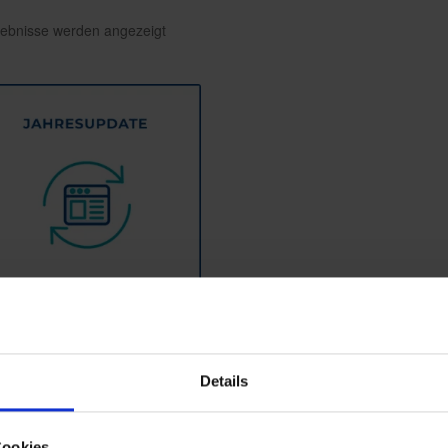
gebnisse werden angezeigt
inar zum Jahresrelease iX-
Haus 20.25
Details
€
79,00
inkl. MwSt.
Cookies