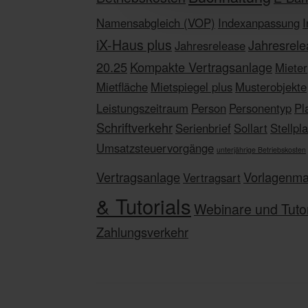
s
Namensabgleich (VOP)
Indexanpassung
a
iX-Haus plus
Jahresrele
u
Jahresrelease
s
20.25
Kompakte Vertragsanlage
Mieter
w
Mietfläche
Mietspiegel plus
Musterobjekte
a
Leistungszeitraum
Person
Personentyp
Pl
h
Schriftverkehr
l
Serienbrief
Sollart
Stellpla
Umsatzsteuervorgänge
unterjährige Betriebskosten
Vertragsanlage
Vorlagenm
Vertragsart
& Tutorials
Webinare und Tutor
Zahlungsverkehr