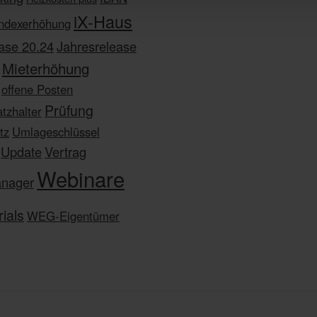
iX-Haus
Indexerhöhung
ase 20.24
Jahresrelease
Mieterhöhung
offene Posten
Prüfung
atzhalter
tz
Umlageschlüssel
Update
Vertrag
Webinare
anager
ials
WEG-Eigentümer