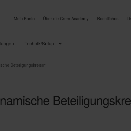
Mein Konto
Über die Crem Academy
Rechtliches
Li
lungen
Technik/Setup
sche Beteiligungskreise“
namische Beteiligungskre