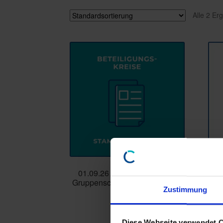
Alle 2 Er
01.09.26 Beteiligungskreise
Web
Gruppenschulung Stammdaten
Zustimmung
€
236,81
inkl. MwSt.
Diese Webseite verwendet 