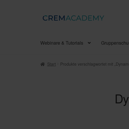
Zur
Zum
Navigation
Inhalt
springen
springen
Webinare & Tutorials
Gruppenschu
Start
Produkte verschlagwortet mit „Dynami
Dy