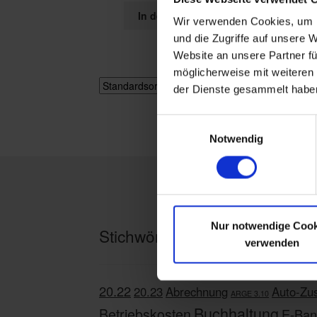
In den Warenkorb
Wir verwenden Cookies, um I
und die Zugriffe auf unsere 
Website an unsere Partner fü
möglicherweise mit weiteren
Alle 2 Er
der Dienste gesammelt habe
E
Notwendig
i
n
w
i
l
l
Nur notwendige Cook
Stichwörter
i
verwenden
g
u
20.22
20.23
Abrechnung
Auto-Zus
n
ARGE 3.10
Buchhaltung
g
Betriebskosten
E-Ban